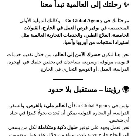
✨ رحلتك إلى العالمية تبدأ معنا
مرحبًا بك في
Go Global Agency
– وكالتك الدولية الأولى
المتخصصة في
توفير فرص العمل في الخارج، القبولات
الجامعية، العلاج الطبي، والخدمات التجارية العالمية مثل
استيراد المنتجات من أوروبا وآسيا
.
نحن هنا لنكون
جسرك الآمن إلى العالم
، من خلال تقديم خدمات
قانونية، موثوقة، وسريعة تساعدك في تحقيق حلمك في الهجرة،
الدراسة، العمل، أو التوسع التجاري في الخارج.
🌍 رؤيتنا – مستقبل بلا حدود
نؤمن في Go Global Agency أن
العالم مليء بالفرص
، والسفر،
الدراسة، أو التجارة الدولية يمكن أن يُحدث تحولًا كبيرًا في حياة
أي شخص.
نحن نعمل بجهد على توفير
حلول ذكية ومتكاملة
لكل من يسعى
إلى النجاح خارج حدود بلده، سواء من خلال عقد عمل مضمون،