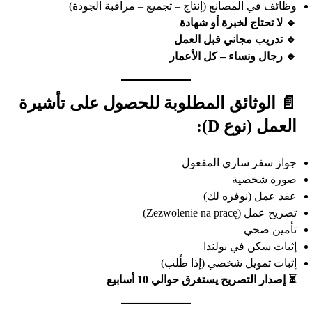
وظائف في المصانع (إنتاج – تجميع – مراقبة الجودة)
🔹 لا تحتاج لخبرة أو شهادة
🔹 تدريب مجاني قبل العمل
🔹 رجال ونساء – كل الأعمار
📄 الوثائق المطلوبة للحصول على تأشيرة
العمل (نوع D):
جواز سفر ساري المفعول
صورة شخصية
عقد عمل (نوفره لك)
تصريح عمل (Zezwolenie na pracę)
تأمين صحي
إثبات سكن في بولندا
إثبات تمويل شخصي (إذا طُلب)
⏳ إصدار التصريح يستغرق حوالي 10 أسابيع