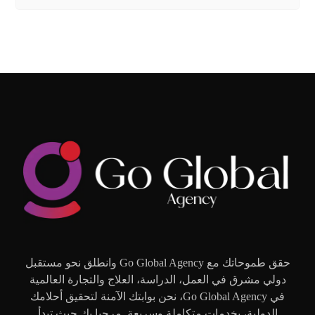
حقق طموحاتك مع Go Global Agency وانطلق نحو مستقبل
دولي مشرق في العمل، الدراسة، العلاج والتجارة العالمية
في Go Global Agency، نحن بوابتك الآمنة لتحقيق أحلامك
الدولية، بخدمات متكاملة وسريعة. مرحبا بك حيث تبدأ