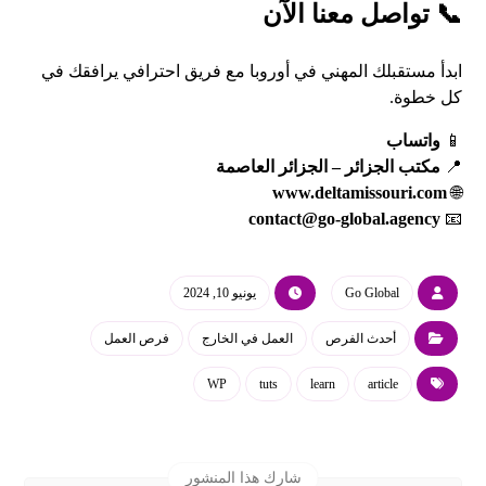
📞 تواصل معنا الآن
ابدأ مستقبلك المهني في أوروبا مع فريق احترافي يرافقك في
كل خطوة.
📱
واتساب
📍
مكتب الجزائر – الجزائر العاصمة
www.deltamissouri.com
🌐
contact@go-global.agency
📧
Go Global
يونيو 10, 2024
أحدث الفرص
العمل في الخارج
فرص العمل
WP
tuts
learn
article