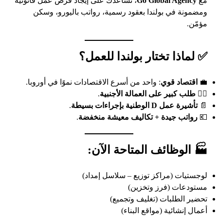
مع
Go Global Agency
، نساعدك على إيجاد فرص عمل قانونية
ومضمونة في بولندا بعقود رسمية، رواتب باليورو، وسكن
مؤمّن.
✅ لماذا تختار بولندا للعمل؟
💼
اقتصاد قوي
: واحد من أسرع الاقتصادات نموًا في أوروبا.
👷‍♂️
طلب كبير على العمالة الأجنبية
.
📄
تأشيرة عمل D الوطنية بإجراءات بسيطة
.
💶
رواتب جيدة + تكاليف معيشة منخفضة
.
🏭 الوظائف المتاحة الآن:
لوجستيات (مراكز توزيع – سلاسل إمداد)
مستودعات (فرز وتخزين)
تحضير الطلبات (تغليف وتجميع)
أعمال إنشائية (مواقع البناء)